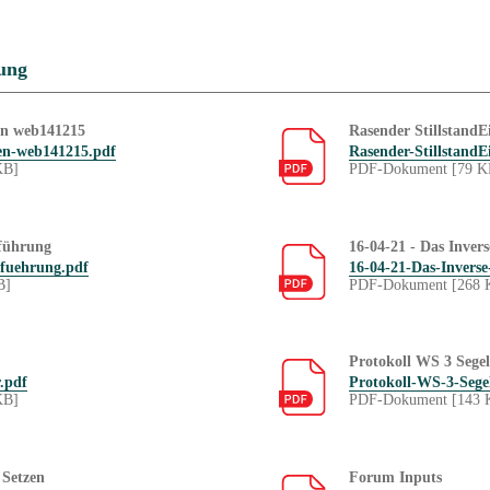
ung
zen web141215
Rasender StillstandE
zen-web141215.pdf
Rasender-StillstandE
KB]
PDF-Dokument [79 K
nführung
16-04-21 - Das Inver
nfuehrung.pdf
16-04-21-Das-Invers
B]
PDF-Dokument [268 
Protokoll WS 3 Segel
.pdf
Protokoll-WS-3-Sege
KB]
PDF-Dokument [143 
 Setzen
Forum Inputs