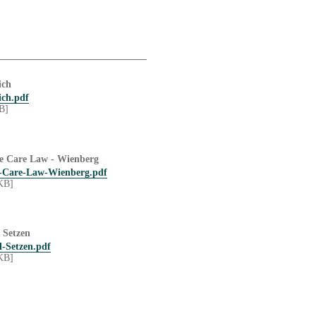
ich
ich.pdf
B]
se Care Law - Wienberg
e-Care-Law-Wienberg.pdf
KB]
 Setzen
l-Setzen.pdf
KB]